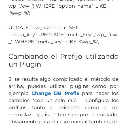
wp_’,’cw_’) WHERE `option_name` LIKE
‘%wp_%’;
UPDATE `cw_usermeta` SET
`meta_key`=REPLACE(`meta_key`,’wp_’,’cw
_’) WHERE `meta_key` LIKE ‘%wp_%’;
Cambiando el Prefijo utilizando
un Plugin
Si te resulta algo complicado el método de
arriba, puedes utilizar plugins como por
ejemplo
Change DB Prefix
para hacer los
cambios “
con un solo clic
”. Configura los
prefijos, tanto el existente como el de
reemplazo y ¡listo! Ten siempre el cuidado,
obviamente para el caso manual también, de