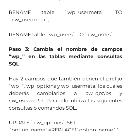
RENAME table `wp_usermeta` TO
`cw_usermeta`;
RENAME table `wp_users` TO `cw_users`;
Paso 3: Cambia el nombre de campos
“wp_” en las tablas mediante consultas
SQL
Hay 2 campos que también tienen el prefijo
“wp_”, wp_options y wp_usermeta, los cuales
deberás cambiarlos a
cw_optios
y
cw_usermeta.
Para ello utiliza las siguientes
consultas o comandos SQL.
UPDATE `cw_options` SET
`option_name`=REPLACE(`option_name`,’